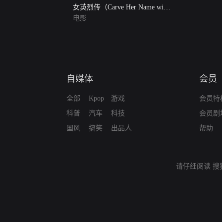
女英烈传（Carve Her Name with
Pride）
电影
自媒体
会员
全部
Kpop
游戏
会员特
科普
汽车
科技
会员剧
国风
搞笑
出品人
帮助
请仔细阅读
搜