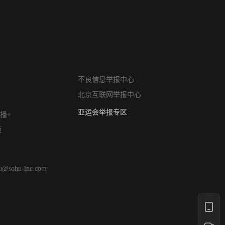
网络暴力有害信息举报
不良信息举报中心
12318 文化市场举报
北京互联网举报中心
算法推荐专项举报
亚运会举报专区
播+
涉历史虚无举报
版
网络谣言信息专项
涉政举报入口
涉未成年人举报
hu@sohu-inc.com
清朗自媒体乱象举报
涉民族宗教有害信息举报
清朗·生活服务类内容举报
清朗春节网络环境整治