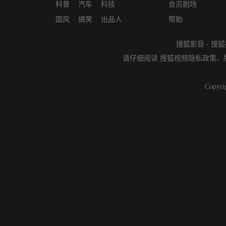
科普
汽车
科技
会员剧场
国风
搞笑
出品人
帮助
搜狐影音
-
搜狐
请仔细阅读
搜狐视频隐私政策
、
Copyri