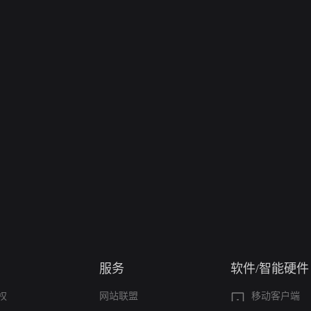
服务
软件/智能硬件
权
网站联盟
移动客户端