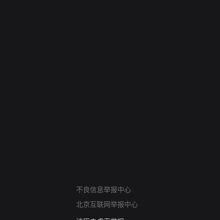
网络暴力有害信息举报
12318 文化市场举报
不良信息举报中心
算法推荐专项举报
北京互联网举报中心
亚运会举报专区