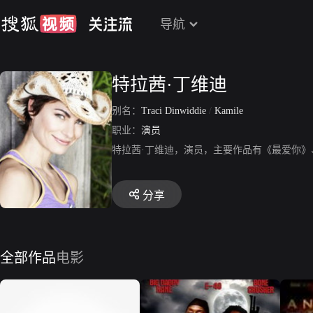
导航
特拉茜·丁维迪
别名：
Traci Dinwiddie
/
Kamile
职业：
演员
特拉茜·丁维迪，演员，主要作品有《最爱你
分享
全部作品
电影