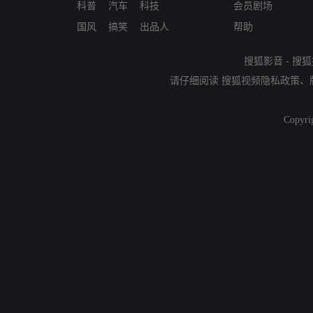
科普
汽车
科技
会员剧场
国风
搞笑
出品人
帮助
搜狐影音
-
搜狐
请仔细阅读
搜狐视频隐私政策
、
Copyri