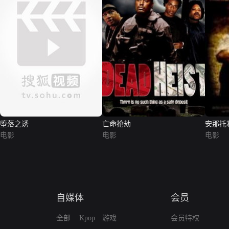
堕落之诱
亡命抢劫
安那托
电影
电影
电影
自媒体
会员
全部
Kpop
游戏
会员特权