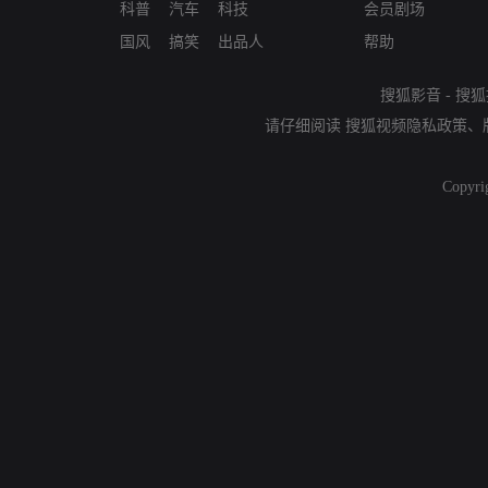
科普
汽车
科技
会员剧场
国风
搞笑
出品人
帮助
搜狐影音
-
搜狐
请仔细阅读
搜狐视频隐私政策
、
Copyri