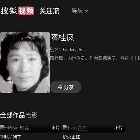
导航
隋桂凤
别名：
Guifeng Sui
隋桂凤，内地演员。作为影视演员，曾在《十
分享
全部作品
电影
正片
正片
“特快”列车
炉火正红