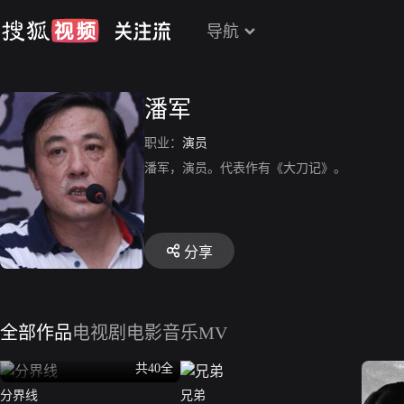
导航
潘军
职业：
演员
潘军，演员。代表作有《大刀记》。
分享
全部作品
电视剧
电影
音乐MV
共40全
分界线
兄弟