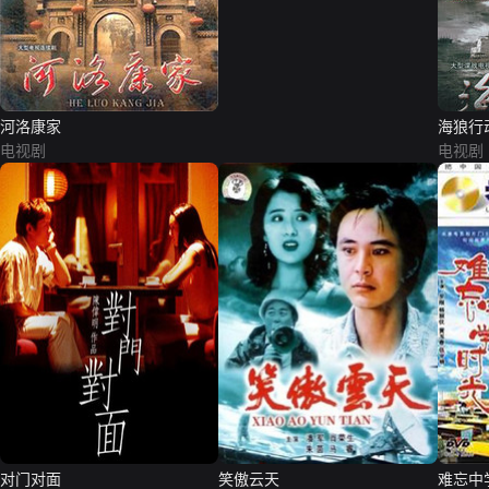
河洛康家
海狼行
电视剧
电视剧
对门对面
笑傲云天
难忘中