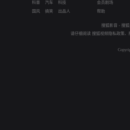
科普
汽车
科技
会员剧场
国风
搞笑
出品人
帮助
搜狐影音
-
搜狐
请仔细阅读
搜狐视频隐私政策
、
Copyri