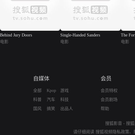
Behind Jury Doors
Single-Handed Sanders
The For
电影
电影
电影
自媒体
会员
全部
Kpop
游戏
会员特权
科普
汽车
科技
会员剧场
国风
搞笑
出品人
帮助
搜狐影音
-
搜狐
请仔细阅读
搜狐视频隐私政策
、