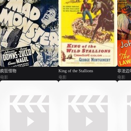
疯狂怪物
King of the Stallions
非法边
电影
电影
电影