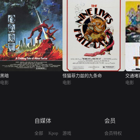
黑暗
怪猫菲力兹的九条命
交通堵
电影
电影
电影
自媒体
会员
全部
Kpop
游戏
会员特权