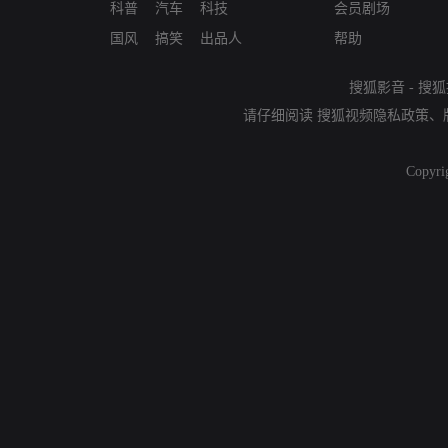
科普
汽车
科技
会员剧场
国风
搞笑
出品人
帮助
搜狐影音
-
搜狐
请仔细阅读
搜狐视频隐私政策
、
Copyri