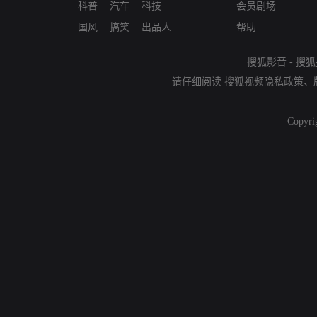
科普
汽车
科技
会员剧场
国风
搞笑
出品人
帮助
搜狐影音
-
搜狐
请仔细阅读
搜狐视频隐私政策
、
Copyri