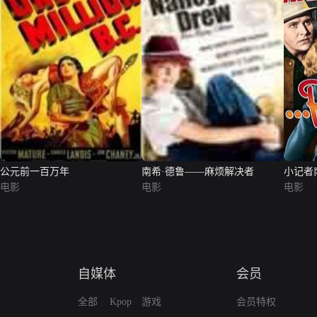
公元前一百万年
南希·德鲁——麻烦解决者
小记者
电影
电影
电影
自媒体
会员
全部
Kpop
游戏
会员特权