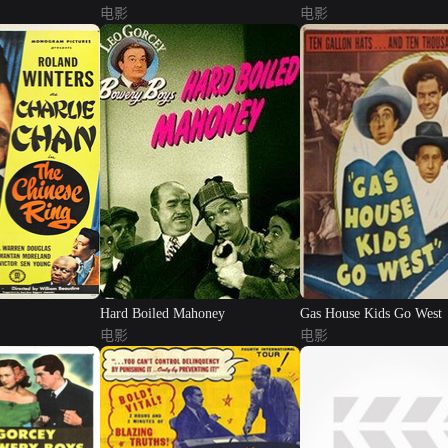
电影
电影
Hard Boiled Mahoney
Gas House Kids Go West
电影
电影