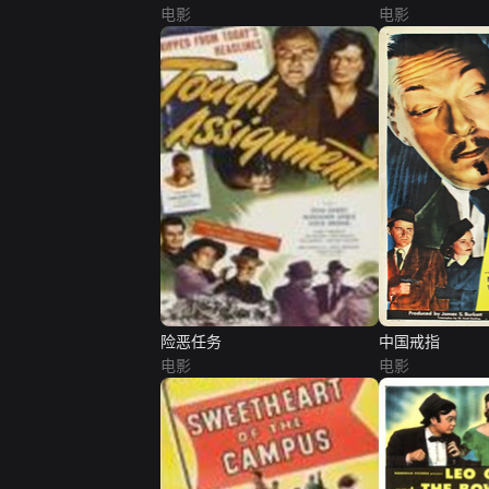
电影
Gorilla
电影
险恶任务
中国戒指
电影
电影