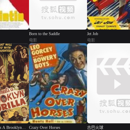
Born to the Saddle
Jet Job
电影
电影
s A Brooklyn
Crazy Over Horses
古巴火球