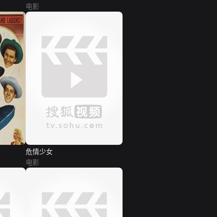
电影
危情少女
电影