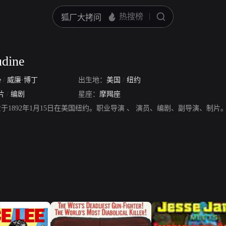
udine
e
/
威廉·博丁
出生地：
美国
/
纽约
片
/
编剧
星座：
摩羯座
ine，出世于1892年1月15日在美国纽约。职业导演 、 演员、编剧、副导演、制片。作