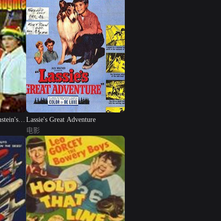
stein's
Lassie's Great Adventure
电影