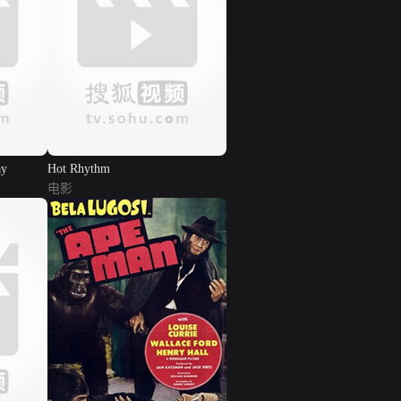
ay
Hot Rhythm
电影