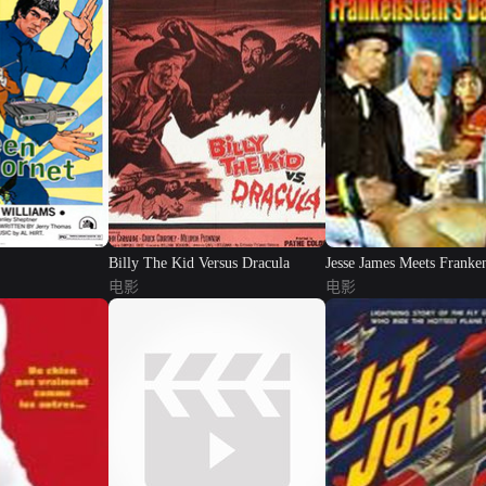
Billy The Kid Versus Dracula
Jesse James Meets Franken
电影
...
电影