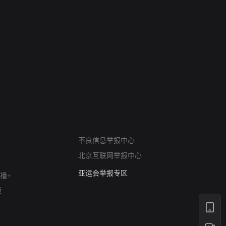
网络暴力有害信息举报
12318 文化市场举报
不良信息举报中心
算法推荐专项举报
北京互联网举报中心
亚运会举报专区
涉历史虚无举报
播+
网络谣言信息专项
版
涉政举报入口
涉未成年人举报
清朗自媒体乱象举报