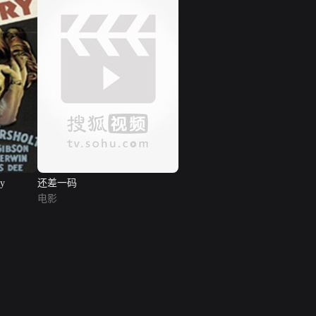
ry
还差一码
电影