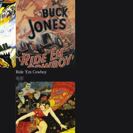
Ride 'Em Cowboy
电影