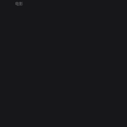
电影
网络暴力有害信息举报
12318 文化市场举报