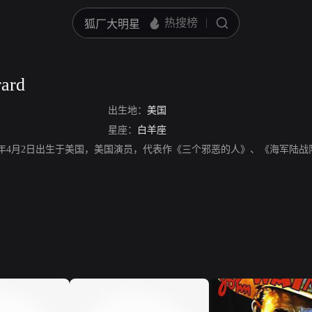
rard
出生地：
美国
星座：
白羊座
ard，1871年4月2日出生于美国，美国演员，代表作《三个邪恶的人》、《海