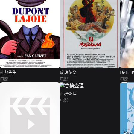
杜邦先生
玫瑰花恋
De La P
电影
电影
电影
香槟查理
电影