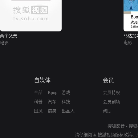
两个父亲
马达加
电影
电影
自媒体
会员
全部
Kpop
游戏
会员特权
科普
汽车
科技
会员剧场
国风
搞笑
出品人
帮助
搜狐影音
-
搜狐
请仔细阅读
搜狐视频隐私政策
、