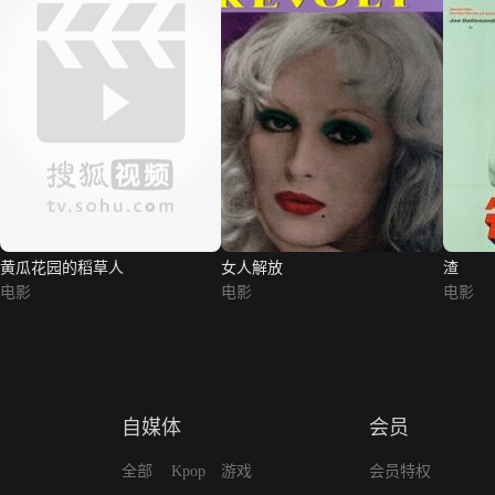
黄瓜花园的稻草人
女人解放
渣
电影
电影
电影
自媒体
会员
全部
Kpop
游戏
会员特权