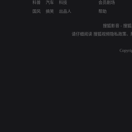
科普
汽车
科技
会员剧场
国风
搞笑
出品人
帮助
搜狐影音
-
搜狐
请仔细阅读
搜狐视频隐私政策
、
Copyri