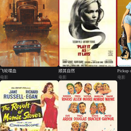
飞轮喋血
顺其自然
Pickup 
电影
电影
电影