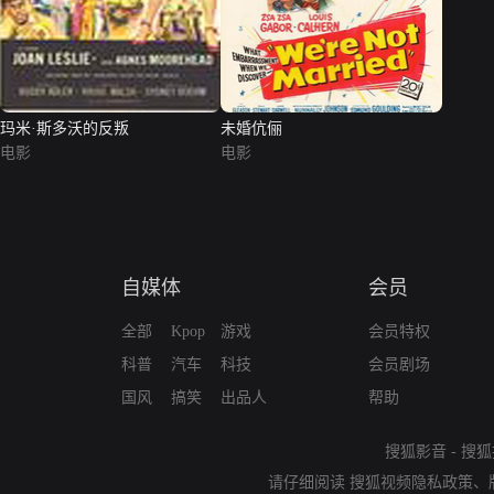
玛米·斯多沃的反叛
未婚伉俪
电影
电影
自媒体
会员
全部
Kpop
游戏
会员特权
科普
汽车
科技
会员剧场
国风
搞笑
出品人
帮助
搜狐影音
-
搜狐
请仔细阅读
搜狐视频隐私政策
、