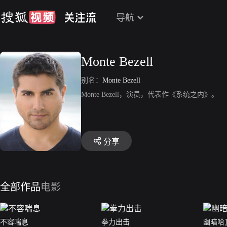
导航
Monte Bezell
别名：
Monte Bezell
Monte Bezell，演员，代表作《系统之内》。
分享
全部作品
电影
不容喘息
拳力出击
幽暗哈