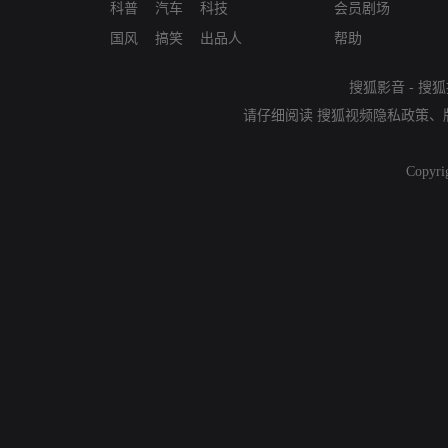
科普
汽车
科技
会员剧场
国风
搞笑
出品人
帮助
搜狐影音
-
搜狐
请仔细阅读
搜狐视频隐私政策
、
Copyri