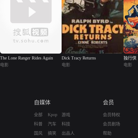
The Lone Ranger Rides Again
Dick Tracy Returns
独行侠
电影
电影
电影
自媒体
会员
全部
Kpop
游戏
会员特权
科普
汽车
科技
会员剧场
国风
搞笑
出品人
帮助