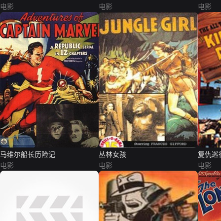
电影
电影
电影
马维尔船长历险记
丛林女孩
复仇巡
电影
电影
电影