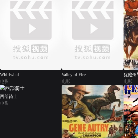
Whirlwind
Valley of Fire
犹他州
电影
电影
电影
西部骑士
电影