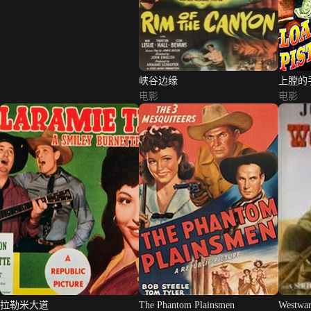
峡谷边缘
上膛的
电影
电影
拉勒米大道
The Phantom Plainsmen
Westwa