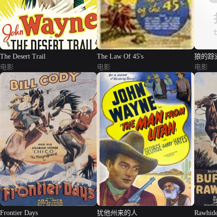
The Desert Trail
The Law Of 45's
狼的踪
电影
电影
电影
Frontier Days
犹他州来的人
Rawhid