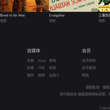
Breed of the West
Evangeline
三重防
电影
电影
电影
自媒体
会员
全部
Kpop
游戏
会员特权
科普
汽车
科技
会员剧场
国风
搞笑
出品人
帮助
搜狐影音
-
搜狐
请仔细阅读
搜狐视频隐私政策
、
Copyri