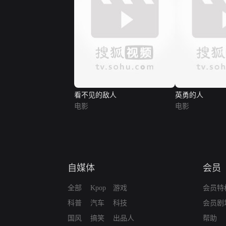
看不见的敌人
英勇的人
电影
电影
自媒体
会员
全部
Kpop
游戏
会员特
科普
汽车
科技
会员剧
国风
搞笑
出品人
帮助