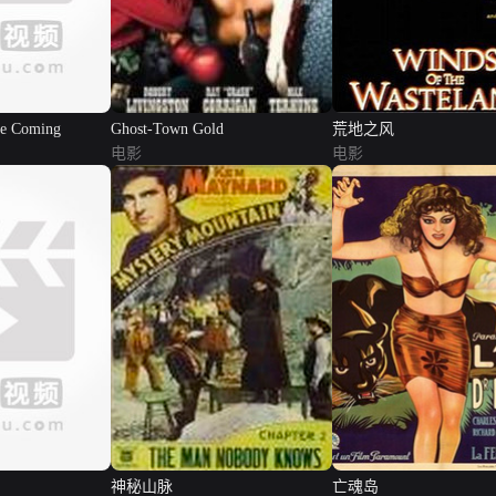
re Coming
Ghost-Town Gold
荒地之风
电影
电影
神秘山脉
亡魂岛