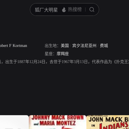
obert F Kortman
出生地：
美国
/
宾夕法尼亚州
/
费城
星座：
摩羯座
，出生于1887年12月24日，去世于1967年3月13日，代表作品为《