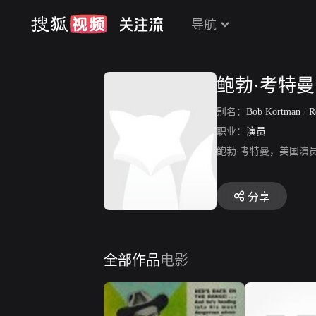
导航
鲍勃·考特曼
别名：
Bob Kortman
/
R
职业：
演员
鲍勃·考特曼，美国演员
分享
全部作品
电影