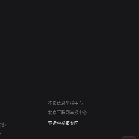
网络暴力有害信息举报
12318 文化市场举报
不良信息举报中心
算法推荐专项举报
北京互联网举报中心
亚运会举报专区
涉历史虚无举报
播+
网络谣言信息专项
版