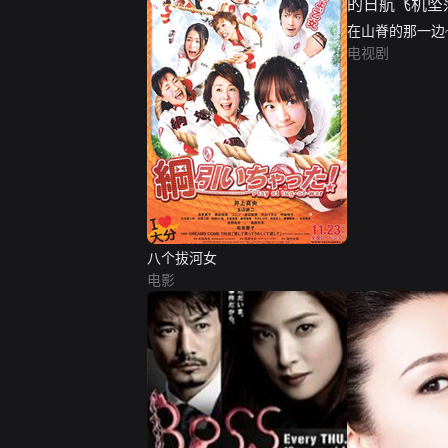
在山脊的那一边
飞机坠落事件~
电视剧
八个拔河女
电影