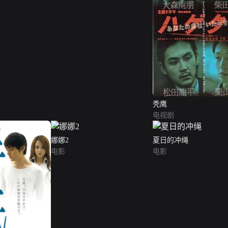
秃鹰
电视剧
娜娜2
夏日的冲绳
电影
电影