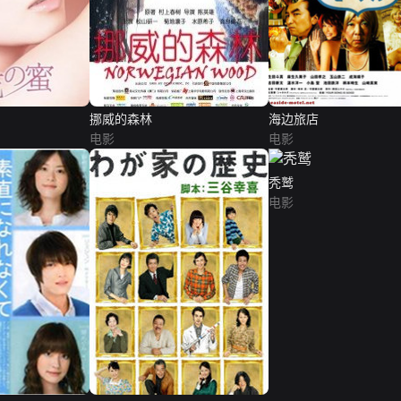
挪威的森林
海边旅店
电影
电影
秃鹫
电影