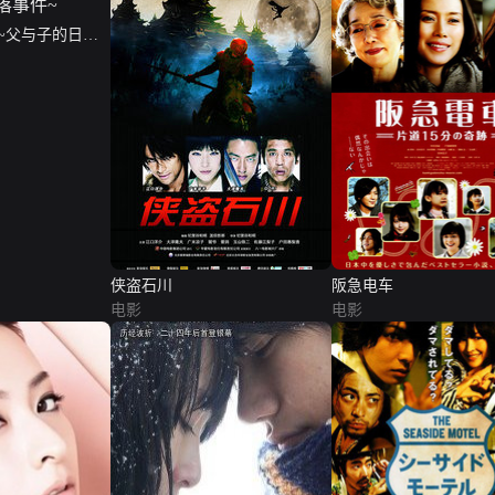
~父与子的日航
侠盗石川
阪急电车
电影
电影