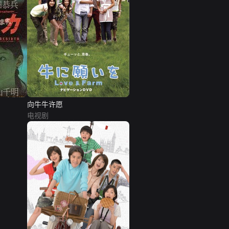
向牛牛许愿
电视剧