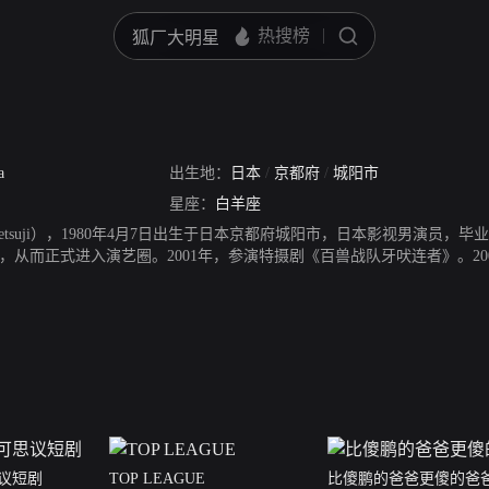
a
出生地：
日本
/
京都府
/
城阳市
星座：
白羊座
aTetsuji），1980年4月7日出生于日本京都府城阳市，日本影视男演员
，从而正式进入演艺圈。2001年，参演特摄剧《百兽战队牙吠连者》。2
2005年，在剧情电影《NANA》中饰演一之濑巧。2007年，其主演的
《没有玫瑰的花店》中饰演神山舜。2010年，凭借剧情电影《秃鹫》获得
刑台的电梯》上映。2014年，主演励志剧《阿政》。2015年，在社会剧
人奖。2017年，其主演的都市爱情网络剧《下雨时你的温柔》首播。
议短剧
TOP LEAGUE
比傻鹏的爸爸更傻的爸