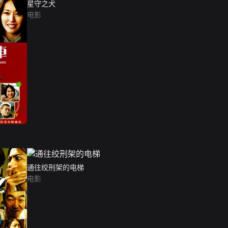
星守之犬
电影
通往绞刑架的电梯
电影