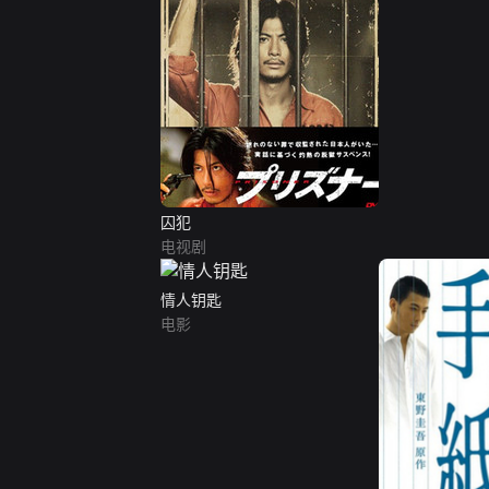
囚犯
电视剧
情人钥匙
电影