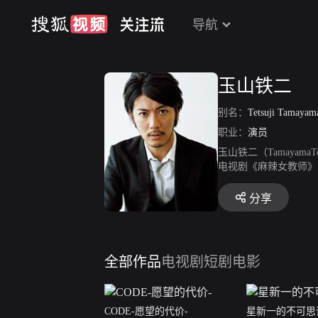
导航
玉山铁二
别名：
Tetsuji Tamayam
职业：
演员
玉山铁二（Tamayam
电视剧《麻辣女教师》
中饰演主人公不屈斗志。
战反派角色，在现代剧
分享
出演的犯罪悬疑电影《死
第40届黄金飞翔奖新
全部作品
电视剧
短剧
电影
CODE-愿望的代价-
星新一的不可思