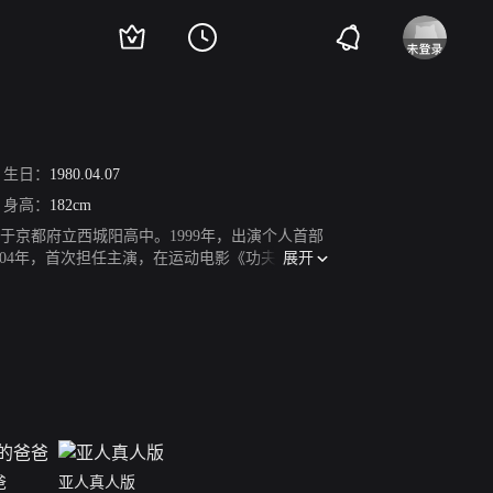
生日：
1980.04.07
身高：
182cm
，毕业于京都府立西城阳高中。1999年，出演个人首部
展开
004年，首次担任主演，在运动电影《功夫棒球》
青春励志剧《向牛牛许愿》首播。2008年，首次挑
第33届日本电影学院赏最佳男配角奖；同年，其
《误断》中饰演男主角槙田高弘。2016年，获得
爸
亚人真人版