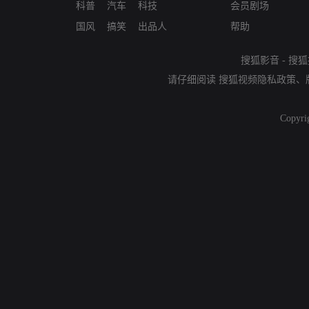
科普
汽车
科技
会员剧场
国风
搞笑
出品人
帮助
搜狐影音
-
搜狐
请仔细阅读
搜狐视频隐私政策
、
Copyri