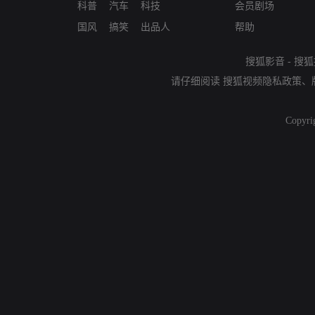
科普
汽车
科技
会员剧场
国风
搞笑
出品人
帮助
搜狐影音
-
搜狐
请仔细阅读
搜狐视频隐私政策
、
Copyri