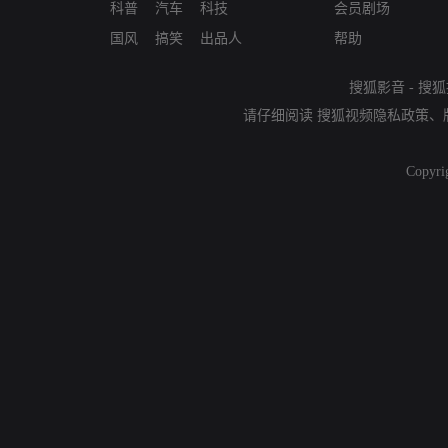
科普
汽车
科技
会员剧场
国风
搞笑
出品人
帮助
搜狐影音
-
搜狐
请仔细阅读
搜狐视频隐私政策
、
Copyri