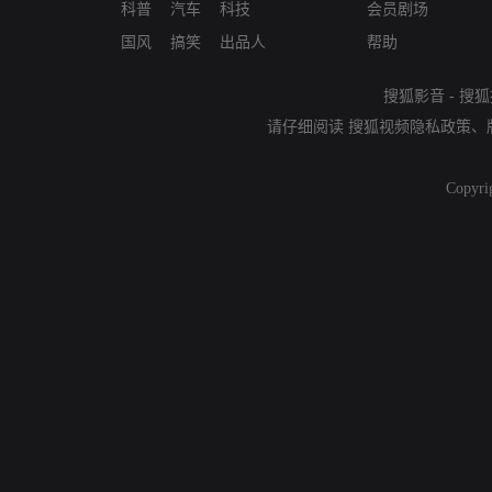
科普
汽车
科技
会员剧场
国风
搞笑
出品人
帮助
搜狐影音
-
搜狐
请仔细阅读
搜狐视频隐私政策
、
Copyri