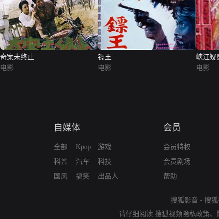
奇案未终止
镖王
峡江疑
电影
电影
电影
自媒体
会员
全部
Kpop
游戏
会员特权
科普
汽车
科技
会员剧场
国风
搞笑
出品人
帮助
搜狐影音
-
搜狐
请仔细阅读
搜狐视频隐私政策
、