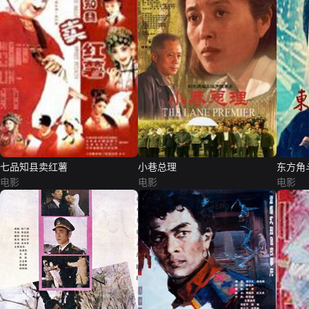
七品知县卖红薯
小巷总理
东方角
电影
电影
电影