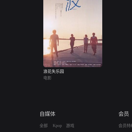
浪花失乐园
电影
自媒体
会员
全部
Kpop
游戏
会员特