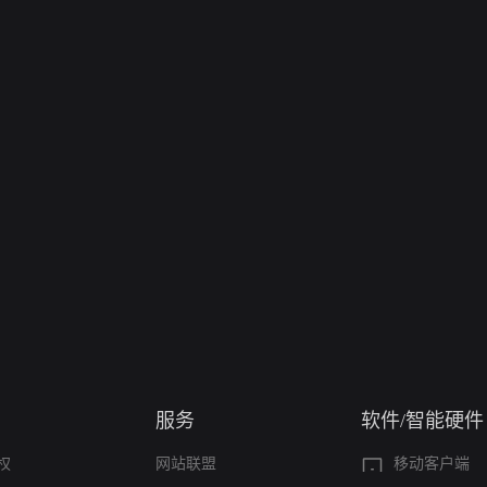
服务
软件/智能硬件
权
网站联盟
移动客户端