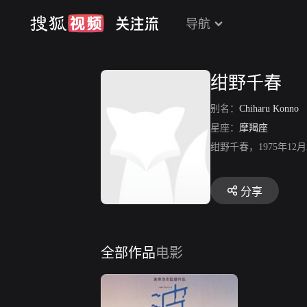
导航
绀野千春
别名：
Chiharu Konno
星座：
摩羯座
绀野千春，1975年1
分享
全部作品
电影