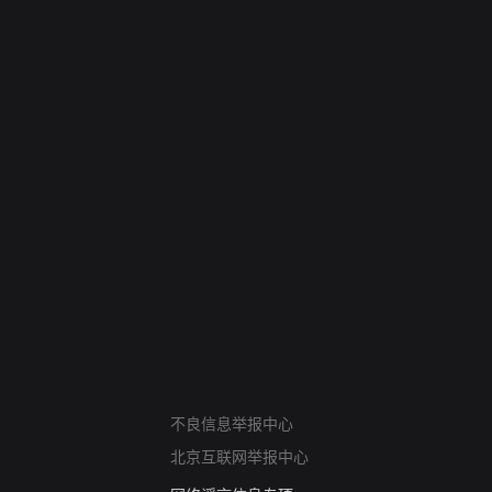
网络暴力有害信息举报
12318 文化市场举报
算法推荐专项举报
不良信息举报中心
亚运会举报专区
北京互联网举报中心
涉历史虚无举报