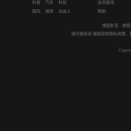
科普
汽车
科技
会员剧场
国风
搞笑
出品人
帮助
搜狐影音
-
搜狐
请仔细阅读
搜狐视频隐私政策
、
Copyri