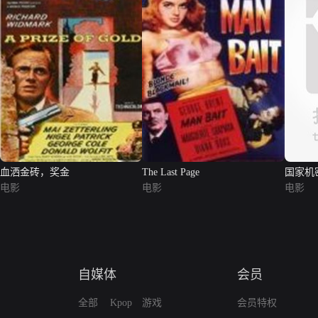
血洒金砖，奖金
The Last Page
国家机
电影
电影
电影
自媒体
会员
全部
Kpop
游戏
会员特权