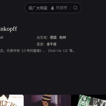
nkopff
pff
出生地：
德国
/
柏林
星座：
金牛座
pff，演员。代表作有《少爷的磨难》、《Null Uhr 12》等。