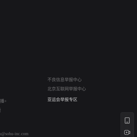
网络暴力有害信息举报
不良信息举报中心
12318 文化市场举报
北京互联网举报中心
算法推荐专项举报
亚运会举报专区
播+
涉历史虚无举报
版
网络谣言信息专项
涉政举报入口
涉未成年人举报
hu@sohu-inc.com