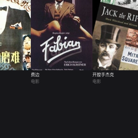
费边
开膛手杰克
电影
电影