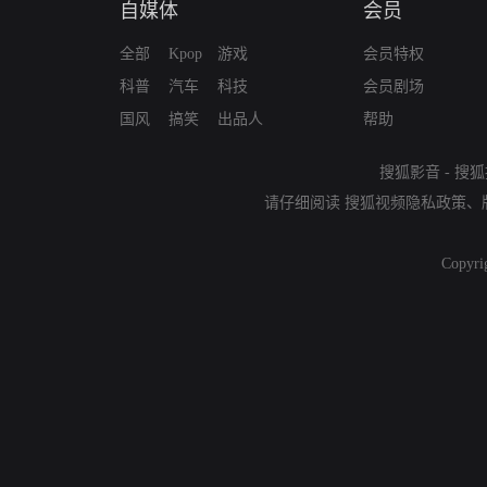
自媒体
会员
全部
Kpop
游戏
会员特权
科普
汽车
科技
会员剧场
国风
搞笑
出品人
帮助
搜狐影音
-
搜狐
请仔细阅读
搜狐视频隐私政策
、
Copyri