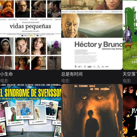
小生命
总是有时间
天空落
电影
电影
电影