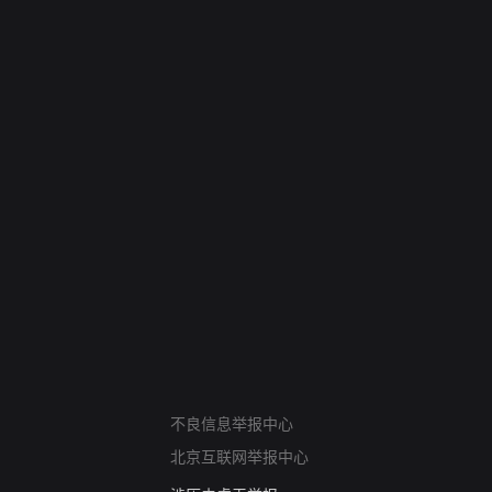
网络暴力有害信息举报
12318 文化市场举报
不良信息举报中心
算法推荐专项举报
北京互联网举报中心
亚运会举报专区