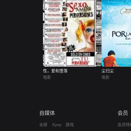
性，爱和堕落
尘归尘
电影
电影
自媒体
会员
全部
Kpop
游戏
会员特