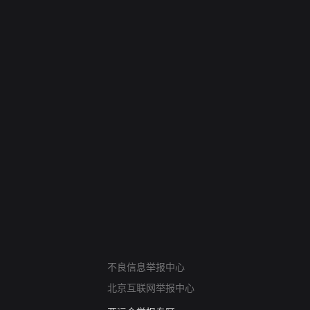
网络暴力有害信息举报
不良信息举报中心
12318 文化市场举报
北京互联网举报中心
算法推荐专项举报