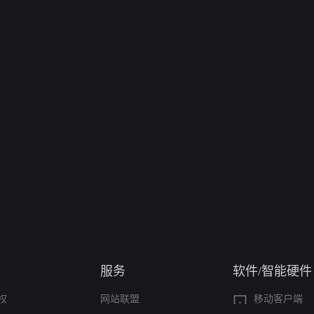
服务
软件/智能硬件
权
网站联盟
移动客户端