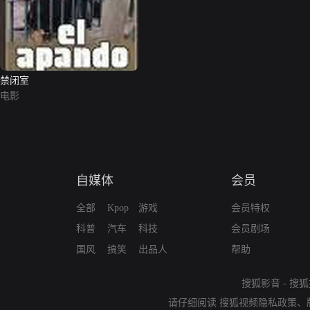
禁闭室
电影
自媒体
会员
全部
Kpop
游戏
会员特权
科普
汽车
科技
会员剧场
国风
搞笑
出品人
帮助
搜狐影音
-
搜狐
请仔细阅读
搜狐视频隐私政策
、