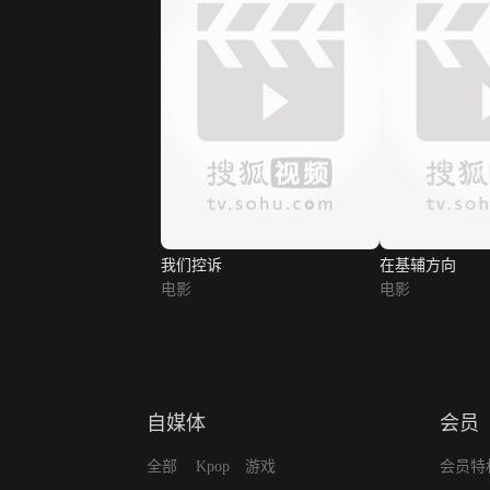
我们控诉
在基辅方向
电影
电影
自媒体
会员
全部
Kpop
游戏
会员特