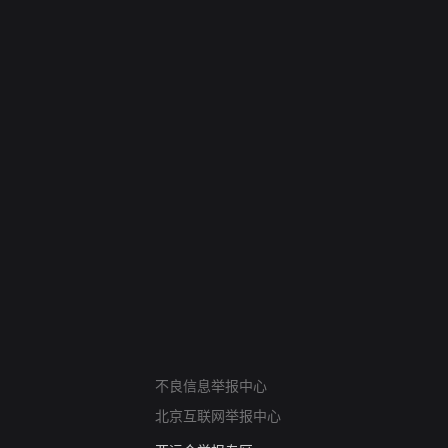
网络暴力有害信息举报
不良信息举报中心
12318 文化市场举报
北京互联网举报中心
算法推荐专项举报