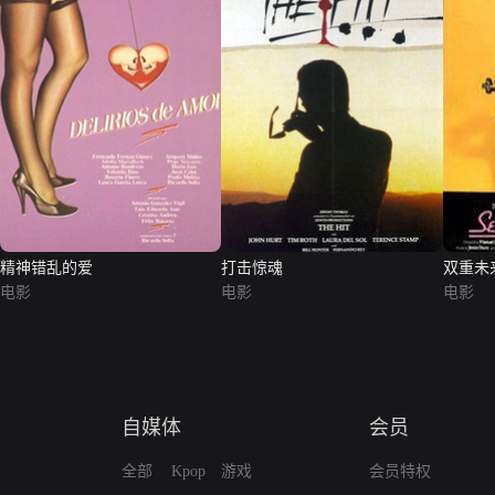
精神错乱的爱
打击惊魂
双重未
电影
电影
电影
自媒体
会员
全部
Kpop
游戏
会员特权