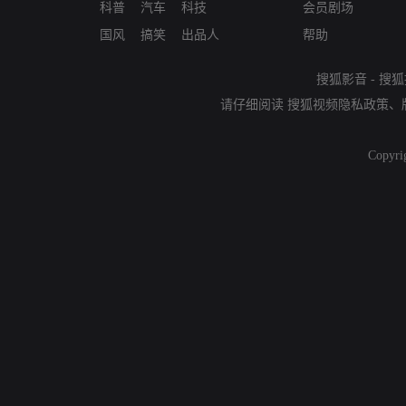
科普
汽车
科技
会员剧场
国风
搞笑
出品人
帮助
搜狐影音
-
搜狐
请仔细阅读
搜狐视频隐私政策
、
Copyri