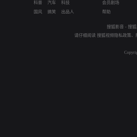
科普
汽车
科技
会员剧场
国风
搞笑
出品人
帮助
搜狐影音
-
搜狐
请仔细阅读
搜狐视频隐私政策
、
Copyri