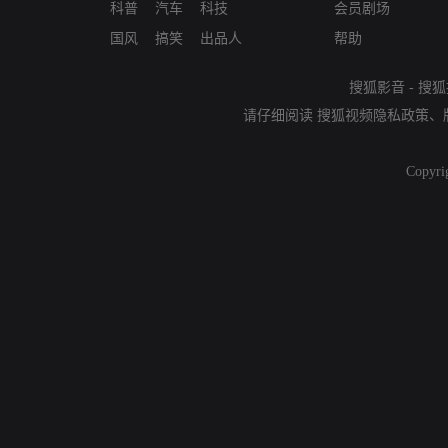
科普
汽车
科技
会员剧场
国风
搞笑
出品人
帮助
搜狐影音
-
搜狐
请仔细阅读
搜狐视频隐私政策
、
Copyri