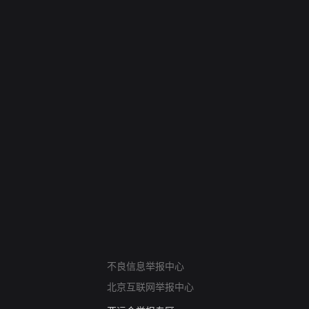
网络暴力有害信息举报
不良信息举报中心
12318 文化市场举报
北京互联网举报中心
算法推荐专项举报