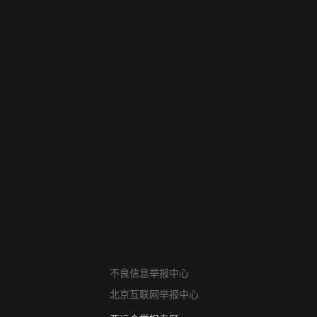
网络暴力有害信息举报
不良信息举报中心
12318 文化市场举报
北京互联网举报中心
算法推荐专项举报