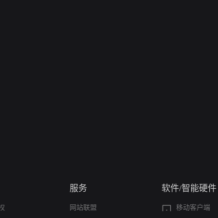
服务
软件/智能硬件
权
网站联盟
移动客户端