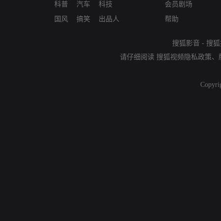
科普
汽车
科技
会员剧场
国风
搞笑
出品人
帮助
搜狐影音
-
搜狐
请仔细阅读
搜狐视频隐私政策
、
Copyri