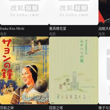
Itsuka Kita Michi
春高楼花宴
战舰大
电影
电影
电影
莎韵之钟
回首之塔
橡子与