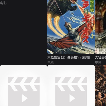
电影
大怪兽空战：嘉美拉VS咖奥斯
大怪兽
电影
电影