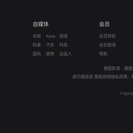
自媒体
会员
全部
Kpop
游戏
会员特权
科普
汽车
科技
会员剧场
国风
搞笑
出品人
帮助
搜狐影音
-
搜狐
请仔细阅读
搜狐视频隐私政策
、
Copyri