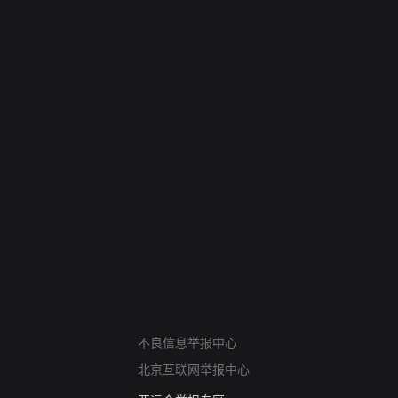
网络暴力有害信息举报
不良信息举报中心
12318 文化市场举报
北京互联网举报中心
算法推荐专项举报