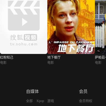
红粉知己
地下餐厅
萨帕茹
电影
电影
电影
自媒体
会员
全部
Kpop
游戏
会员特权