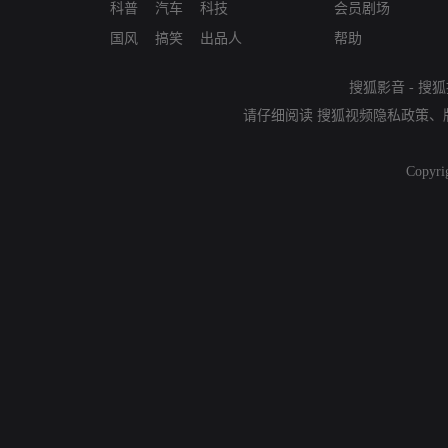
科普
汽车
科技
会员剧场
国风
搞笑
出品人
帮助
搜狐影音
-
搜狐
请仔细阅读
搜狐视频隐私政策
、
Copyri