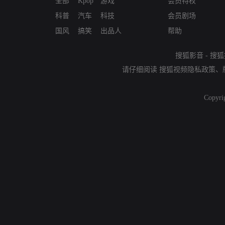
全部
Kpop
游戏
会员特权
科普
汽车
科技
会员剧场
国风
搞笑
出品人
帮助
搜狐影音
-
搜狐
请仔细阅读
搜狐视频隐私政策
、
Copyri