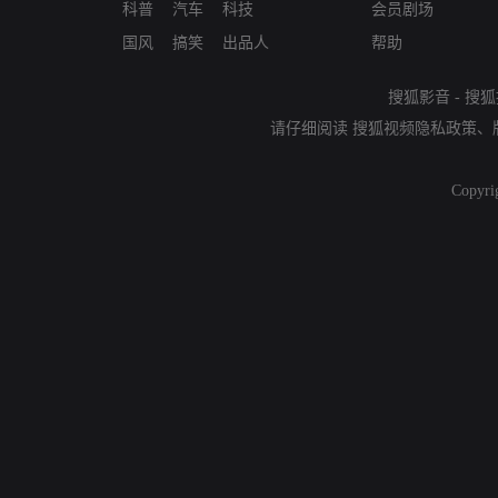
科普
汽车
科技
会员剧场
国风
搞笑
出品人
帮助
搜狐影音
-
搜狐
请仔细阅读
搜狐视频隐私政策
、
Copyri