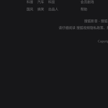
科普
汽车
科技
会员剧场
国风
搞笑
出品人
帮助
搜狐影音
-
搜狐
请仔细阅读
搜狐视频隐私政策
、
Copyri