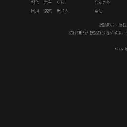
科普
汽车
科技
会员剧场
国风
搞笑
出品人
帮助
搜狐影音
-
搜狐
请仔细阅读
搜狐视频隐私政策
、
Copyri