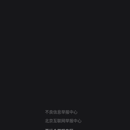
网络暴力有害信息举报
不良信息举报中心
12318 文化市场举报
北京互联网举报中心
算法推荐专项举报