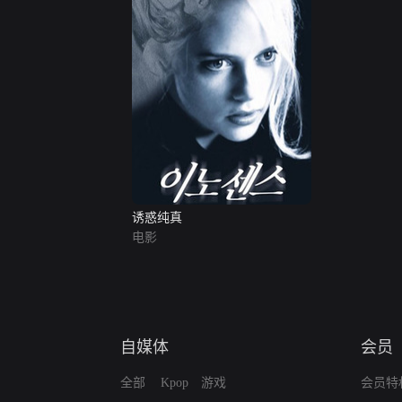
诱惑纯真
电影
自媒体
会员
全部
Kpop
游戏
会员特