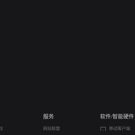
服务
软件/智能硬件
权
网站联盟
移动客户端