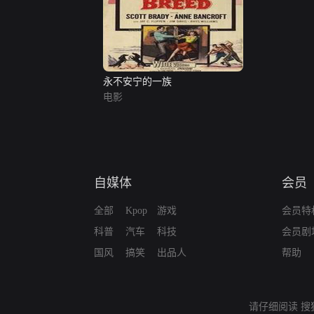
永不安宁的一族
电影
自媒体
会员
全部
Kpop
游戏
会员特
科普
汽车
科技
会员剧
国风
搞笑
出品人
帮助
请仔细阅读
搜