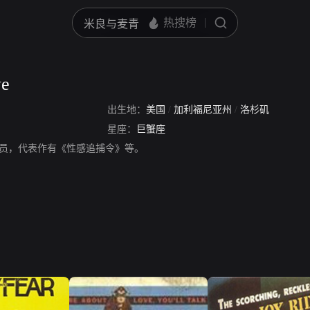
we
出生地：
美国
/
加利福尼亚州
/
洛杉矶
星座：
巨蟹座
e，美国演员，代表作有《性感追捕令》等。