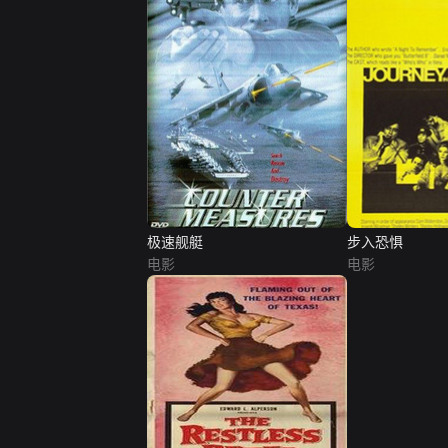
极速舰艇
步入恐惧
电影
电影