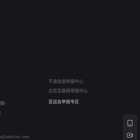
网络暴力有害信息举报
不良信息举报中心
12318 文化市场举报
北京互联网举报中心
算法推荐专项举报
亚运会举报专区
播+
涉历史虚无举报
版
网络谣言信息专项
涉政举报入口
涉未成年人举报
hu@sohu-inc.com