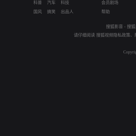
科普
汽车
科技
会员剧场
国风
搞笑
出品人
帮助
搜狐影音
-
搜狐
请仔细阅读
搜狐视频隐私政策
、
Copyri