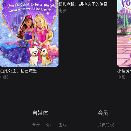
猫和老鼠：胡桃夹子的传奇
电影
芭比公主：钻石城堡
小精灵
电影
电影
自媒体
会员
全部
Kpop
游戏
会员特权